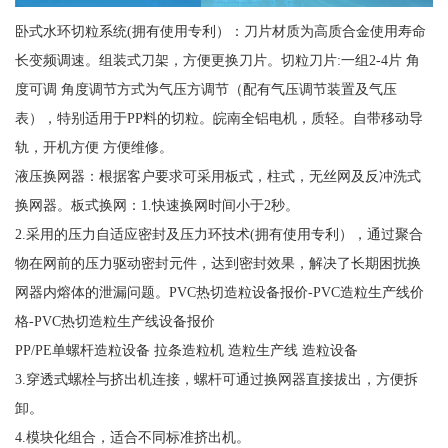
卧式水环切粒系统(拥有使用专利）：刀片材质为高质合金使用寿命
长变频调速。组装式刀架，方便更换刀片。切粒刀片:一组2-4片 角
度可调 角度调节方式为气压方调节（配有气压调节装置及气压
表），特别适用于PP料的切粒。皖南全铝电机，质轻。自带移动导
轨，开机方便 方便维修。
液压换网器：根据客户要求可采用板式，柱式，无丝网及反冲洗式
换网器。板式换网：1.快速换网时间小于2秒。
2.采用的压力自适应密封及压力环技术(拥有使用专利），通过聚合
物在网前的压力驱动密封元件，达到密封效果，解决了长期困扰换
网器内熔体的泄漏问题。PVC热切造粒设备报价-PVC造粒生产线价
格-PVC热切造粒生产线设备报价
PP/PE单螺杆造粒设备 拉条造粒机 造粒生产线 造粒设备
3.穿透式螺栓与挤出机连接，螺杆可通过换网器直接拔出，方便拆
卸。
4.模块化组合，适合不同标准挤出机。