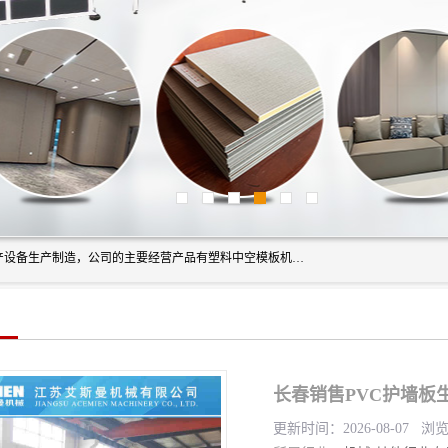
艾斯曼(张家港)技术工程设备有限公司是一家以新型建材生产设备生产制造，公司的主要经营产品有塑料中空模板机器、PET片材设备、可降解餐盒设备、树脂瓦设备、管材生产线、琉璃瓦设备等，艾斯曼机械在国内及国外享有较高盛誉拥有众多长期合作的老客户。
更新时间：2026-08-07 浏