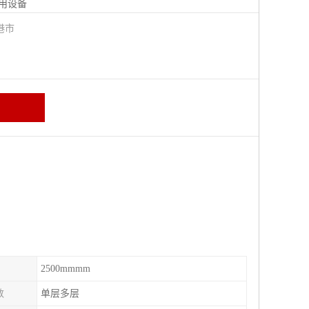
用设备
港市
2500mmmm
数
单层多层