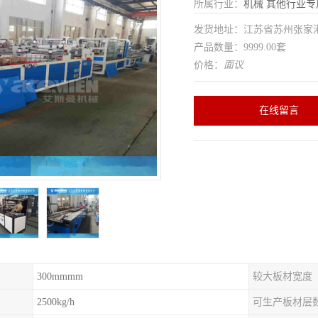
所属行业：
机械
其他行业专
发货地址：江苏省苏州张家
产品数量：9999.00套
价格：
面议
在线留言
300mmmm
较大板材宽度
2500kg/h
可生产板材层