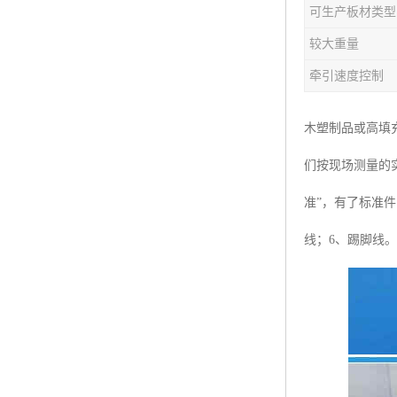
可生产板材类型
塑料板材生产线
较大重量
碳晶板生产线
牵引速度控制
长城板设备
木塑制品或高填
PET片材设备
们按现场测量的
树脂瓦设备
准”，有了标准
琉璃瓦设备
线；6、踢脚线。
塑料中空模板机器
管材生产线