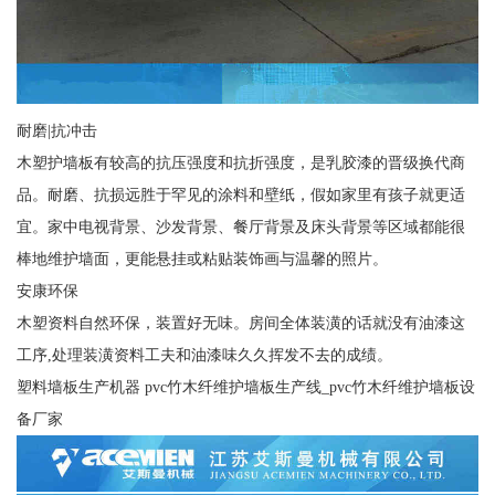
耐磨|抗冲击
木塑护墙板有较高的抗压强度和抗折强度，是乳胶漆的晋级换代商
品。耐磨、抗损远胜于罕见的涂料和壁纸，假如家里有孩子就更适
宜。家中电视背景、沙发背景、餐厅背景及床头背景等区域都能很
棒地维护墙面，更能悬挂或粘贴装饰画与温馨的照片。
安康环保
木塑资料自然环保，装置好无味。房间全体装潢的话就没有油漆这
工序,处理装潢资料工夫和油漆味久久挥发不去的成绩。
塑料墙板生产机器 pvc竹木纤维护墙板生产线_pvc竹木纤维护墙板设
备厂家