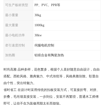
可生产板材类型
PP、PVC、PPR等
最小重量
30kg
最大重量
1000kg
最小电机功率
30kw
牵引速度控制
伺服电机控制
加热圈
铝镁合金有陶瓷加热
时尚高雅 品种多样，花色繁多，根据个人喜好随意自由设计，自由
搭配。西欧风格、雅典魅力、中式传统等，风格典雅别致。彰显自
由个性，突出特魅力。
省时省工 在设计时采用传统的扣板安装方式，可直接折弯、对拼、
折叠，毛坯墙直接安装，一步到位，安装不再繁琐，普通木工师傅
即可，让你不在为装修周期太长而烦恼。