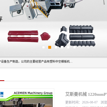
艾斯曼(张家港)技术工程设备有限公司是一家以新型建材生产设备生产制造，公司的主要经营产品有塑料中空模板机器、PET片材设备、可降解餐盒设备、树脂瓦设备、管材生产线、琉璃瓦设备等，艾斯曼机械在国内及国外享有较高盛誉拥有众多长期合作的老客户。
艾斯曼机械 1220m
更新时间：2026-08-07 浏