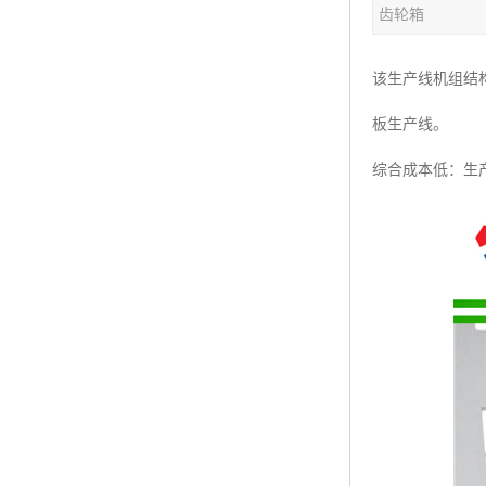
齿轮箱
塑料板材生产线
碳晶板生产线
该生产线机组结
长城板设备
板生产线。
PET片材设备
综合成本低：生
树脂瓦设备
琉璃瓦设备
塑料中空模板机器
管材生产线