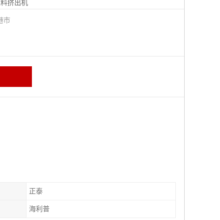
塑料挤出机
港市
正泰
海利普