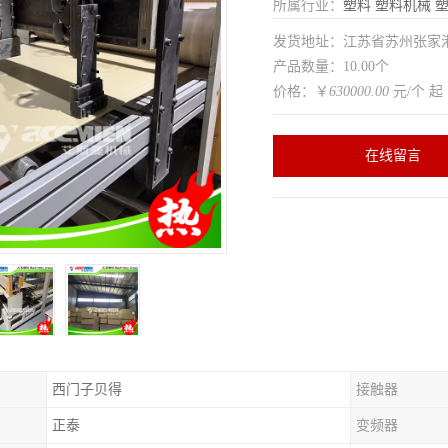
所属行业：
塑料
塑料机械
发货地址：江苏省苏州张家
产品数量：10.00个
价格：￥
630000.00
元/个 起
在线留言
西门子贝得
接触器
正泰
变频器