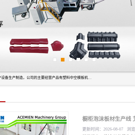
艾斯曼(张家港)技术工程设备有限公司是一家以新型建材生产设备生产制造，公司的主要经营产品有塑料中空模板机器、PET片材设备、可降解餐盒设备、树脂瓦设备、管材生产线、琉璃瓦设备等，艾斯曼机械在国内及国外享有较高盛誉拥有众多长期合作的老客户。
橱柜泡沫板材生产线 
更新时间：2026-08-07 浏