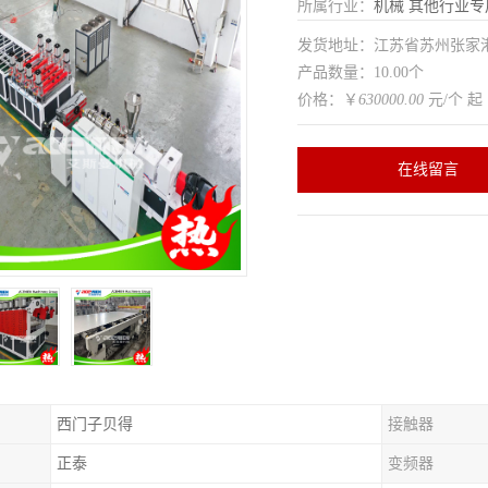
所属行业：
机械
其他行业专
发货地址：江苏省苏州张家
产品数量：10.00个
价格：￥
630000.00
元/个 起
在线留言
西门子贝得
接触器
正泰
变频器