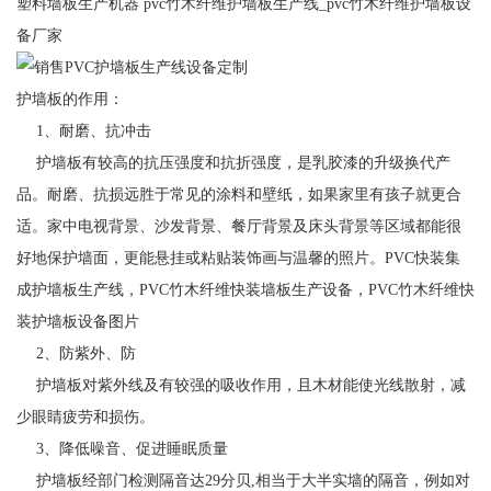
塑料墙板生产机器 pvc竹木纤维护墙板生产线_pvc竹木纤维护墙板设
备厂家
护墙板的作用：
1、耐磨、抗冲击
护墙板有较高的抗压强度和抗折强度，是乳胶漆的升级换代产
品。耐磨、抗损远胜于常见的涂料和壁纸，如果家里有孩子就更合
适。家中电视背景、沙发背景、餐厅背景及床头背景等区域都能很
好地保护墙面，更能悬挂或粘贴装饰画与温馨的照片。PVC快装集
成护墙板生产线，PVC竹木纤维快装墙板生产设备，PVC竹木纤维快
装护墙板设备图片
2、防紫外、防
护墙板对紫外线及有较强的吸收作用，且木材能使光线散射，减
少眼睛疲劳和损伤。
3、降低噪音、促进睡眠质量
护墙板经部门检测隔音达29分贝,相当于大半实墙的隔音，例如对