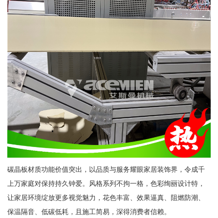
碳晶板材质功能价值突出，以品质与服务耀眼家居装饰界，令成千
上万家庭对保持持久钟爱。风格系列不拘一格，色彩绚丽设计特，
让家居环境绽放更多视觉魅力，花色丰富、效果逼真、阻燃防潮、
保温隔音、低碳低耗，且施工简易，深得消费者信赖。