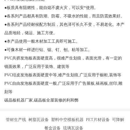
●板质具有阻燃性，能自熄不虞火灾，可以安*使用。
●各系列产品都具有防潮、防霉、不吸水的性能，而且防震效果好。
●各系列产品经耐候配方制后，其色泽可长久不变，不易老化。本产
品质地轻，储运、施工方便。
●本产品使用一般木材加工工具即可施工。
●可像木材一样进行钻、锯、钉、刨。粘等加工。
PVC共挤发泡板表面硬度高，很难产生划痕，表面光滑，有一定的
镜面效果，广泛应用于装饰、建筑等
PVC结皮发泡板表面硬度中等,难产生划痕,广泛应用于橱柜,装饰等
PVC自由发泡板表面硬度一般,广泛应用于广告展板,裱画板,丝印,雕
刻等
碳晶板机器厂家,碳晶板全屋装修的利和弊
管材生产线 树脂瓦设备 塑料中空模板机器 PET片材设备 可降解
餐盒设备 琉璃瓦设备