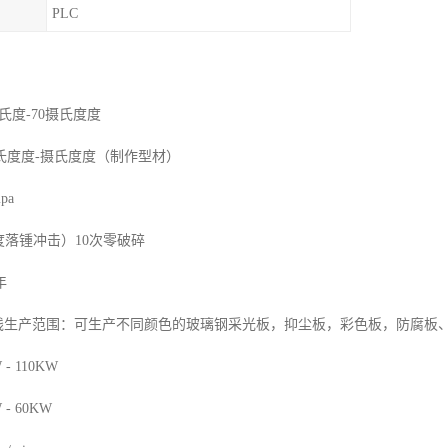
PLC
氏度-70摄氏度度
氏度度-摄氏度度（制作型材）
pa
度落锺冲击）10次零破碎
年
产线生产范围：可生产不同颜色的玻璃钢采光板，抑尘板，彩色板，防腐板
- 110KW
- 60KW