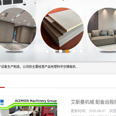
艾斯曼(张家港)技术工程设备有限公司是一家以新型建材生产设备生产制造，公司的主要经营产品有塑料中空模板机器、PET片材设备、可降解餐盒设备、树脂瓦设备、管材生产线、琉璃瓦设备等，艾斯曼机械在国内及国外享有较高盛誉拥有众多长期合作的老客户。
艾斯曼机械 配备远程
更新时间：2026-08-07 浏