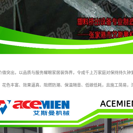
价值突出，以品质与服务耀眼家居装饰界，令成千上万家庭对保持持久钟
，花色丰富、效果逼真、阻燃防潮、保温隔音、低碳低耗，且施工简易，