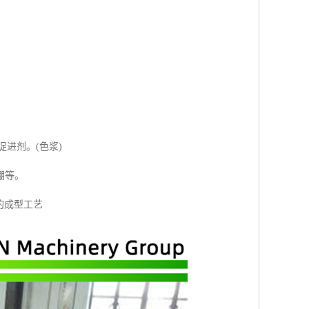
进剂。(色浆)
棚等。
的成型工艺