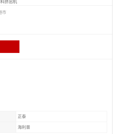
塑料挤出机
港市
正泰
海利普