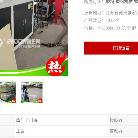
所属行业：
塑料
塑料机械
发货地址：江苏省苏州张家
产品数量：10.00个
价格：￥
630000.00
元/个 起
在线留言
西门子贝得
接触器
正泰
变频器