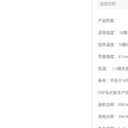
温度控制
塑料板材生产线
碳晶板生产线
产品性能：
长城板设备
适用温度：-50摄
PET片材设备
加热温度：70摄
树脂瓦设备
弯曲强度：45.6m
低温：（-5摄氏
琉璃瓦设备
寿命：不低于50
塑料中空模板机器
FRP采光板生
管材生产线
装机功率：60KW 
用电功率：30KW 