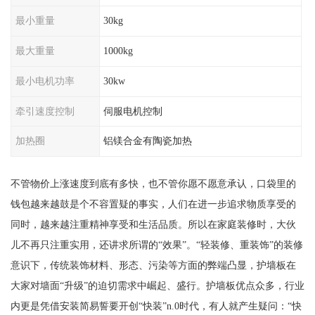
最小重量
30kg
最大重量
1000kg
最小电机功率
30kw
牵引速度控制
伺服电机控制
加热圈
铝镁合金有陶瓷加热
不管物价上涨速度到底有多快，也不管你愿不愿意承认，口袋里的
钱包越来越鼓是个不容置疑的事实，人们在进一步追求物质享受的
同时，越来越注重精神享受和生活品质。所以在家庭装修时，大伙
儿不再只注重实用，还讲求所谓的“效果”。“轻装修、重装饰”的装修
意识下，传统装饰材料、形态、污染等方面的弊端凸显，护墙板在
大家对墙面“升级”的迫切需求中崛起、盛行。护墙板优点众多，行业
内更是凭借安装简易誓要开创“快装”n.0时代，有人就产生疑问：“快