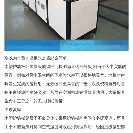
别以为木塑护墙板只是墙那么简单
木塑护墙板经国度级威望部门检测隔音达29分贝,相当于大半实墙的
隔音，例如对卧室卫生间的下水管水声可以很棒地吸音。墙板对声
响发生完满的漫反射，无效缓冲重高音的冲击，以及资料自身对音
响不良锐波的良好吸收，从而在空间构成完满降噪功用，大幅提升
生命中三分之一的工夫睡眠质量。
冬暖夏凉
木塑护墙板是属于不良导体，采用护墙板的房间会冬暖夏凉，而且
由于木塑自身对房间空气湿度可以起到调理作用，经国度级威望部