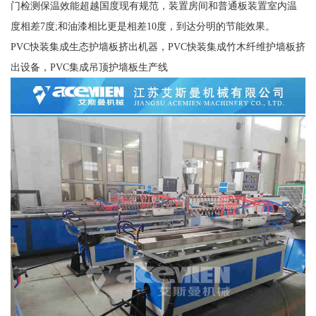
门检测保温效能超越国度现有规范，装置房间和普通板装置室内温
度相差7度;和油漆相比更是相差10度，到达分明的节能效果。
PVC快装集成生态护墙板挤出机器，PVC快装集成竹木纤维护墙板挤
出设备，PVC集成吊顶护墙板生产线