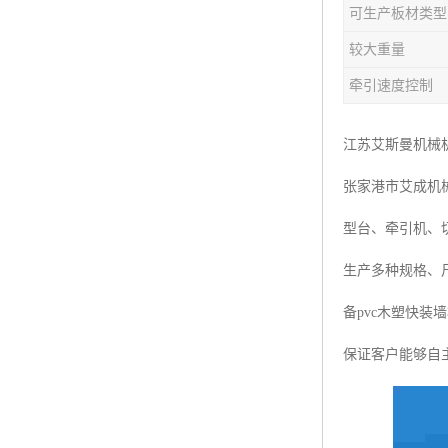
可生产板材类型
塑料板材生产线
较大重量
碳晶板生产线
牵引速度控制
长城板设备
江苏艾斯曼机械
PET片材设备
张家港市艾成机
树脂瓦设备
型台、牵引机、
琉璃瓦设备
生产多种规格、
塑料中空模板机器
备pvc木塑快
管材生产线
保证客户能够自