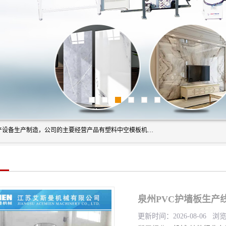
艾斯曼(张家港)技术工程设备有限公司是一家以新型建材生产设备生产制造，公司的主要经营产品有塑料中空模板机器、PET片材设备、可降解餐盒设备、树脂瓦设备、管材生产线、琉璃瓦设备等，艾斯曼机械在国内及国外享有较高盛誉拥有众多长期合作的老客户。
泉州PVC护墙板生产
更新时间：2026-08-06 浏