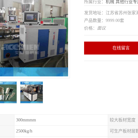
所属行业：
机械
其他行业专
发货地址：江苏省苏州张家
产品数量：9999.00套
价格：
面议
在线留言
300mmmm
较大板材宽度
2500kg/h
可生产板材层