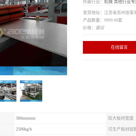
所属行业：
机械
其他行业专
发货地址：江苏省苏州张家
产品数量：9999.00套
价格：
面议
在线留言
300mmmm
较大板材宽度
2500kg/h
可生产板材层