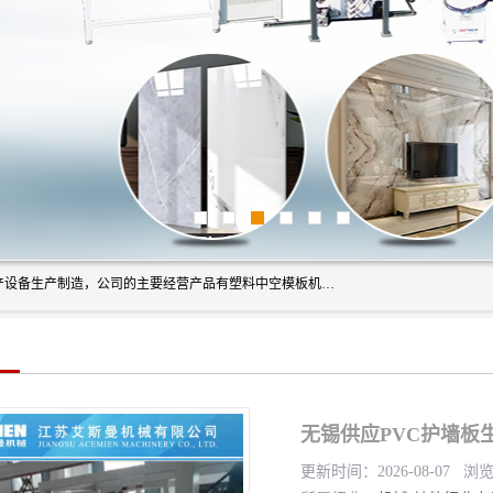
艾斯曼(张家港)技术工程设备有限公司是一家以新型建材生产设备生产制造，公司的主要经营产品有塑料中空模板机器、PET片材设备、可降解餐盒设备、树脂瓦设备、管材生产线、琉璃瓦设备等，艾斯曼机械在国内及国外享有较高盛誉拥有众多长期合作的老客户。
无锡供应PVC护墙板
更新时间：2026-08-07 浏