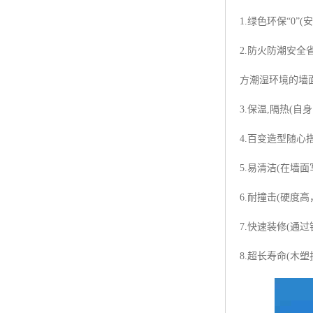
1.绿色环保“0
2.防火防潮安
方潮湿环境的墙
3.保温,隔热(
4.百变造型随心
5.易清洁(在墙
6.耐撞击(硬
7.快速装修(通
8.超长寿命(木