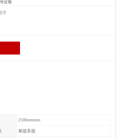
用设备
港市
2500mmmm
数
单层多层