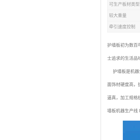
可生产板材类型
塑料板材生产线
较大重量
碳晶板生产线
牵引速度控制
长城板设备
护墙板初为数百
PET片材设备
士追求的生活品味
树脂瓦设备
护墙板是机器生
琉璃瓦设备
面饰材硬度高，
塑料中空模板机器
逼真，加工规格
管材生产线
墙板机器生产线 