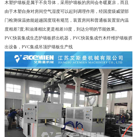
木塑护墙板是属于不良导体，采用护墙板的房间会冬暖夏凉，而且
由于木塑自身对房间空气湿度可以起到调理作用，经国度级威望部
门检测保温效能超越国度现有规范，装置房间和普通板装置室内温
度相差7度;和油漆相比更是相差10度，到达分明的节能效果。
PVC快装集成生态护墙板挤出机器，PVC快装集成竹木纤维护墙板挤
出设备，PVC集成吊顶护墙板生产线