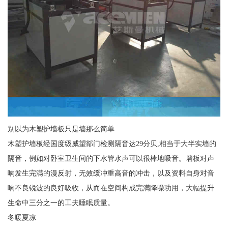
别以为木塑护墙板只是墙那么简单
木塑护墙板经国度级威望部门检测隔音达29分贝,相当于大半实墙的
隔音，例如对卧室卫生间的下水管水声可以很棒地吸音。墙板对声
响发生完满的漫反射，无效缓冲重高音的冲击，以及资料自身对音
响不良锐波的良好吸收，从而在空间构成完满降噪功用，大幅提升
生命中三分之一的工夫睡眠质量。
冬暖夏凉