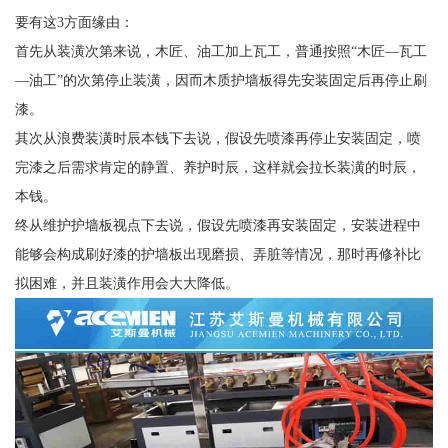
要有这3方面缘由：
首先从装潢次第来说，木匠、油工加上瓦工，普通按照“木匠—瓦工
—油工”的次第停止装潢，因而木质护墙板得先安装固定后再停止刷
漆。
其次从浪费装潢时辰本钱下去说，假设先喷漆再停止安装固定，喷
完漆之后需求肯定的静置、养护时辰，这样就会拉长装潢的时辰，
本钱。
终从维护护墙板视点下去说，假设先喷漆再安装固定，安装进程中
能够会构成刷好漆的护墙板出现磨损、弄脏等情况，那时再修补比
拟困难，并且装潢作用会大大降低。