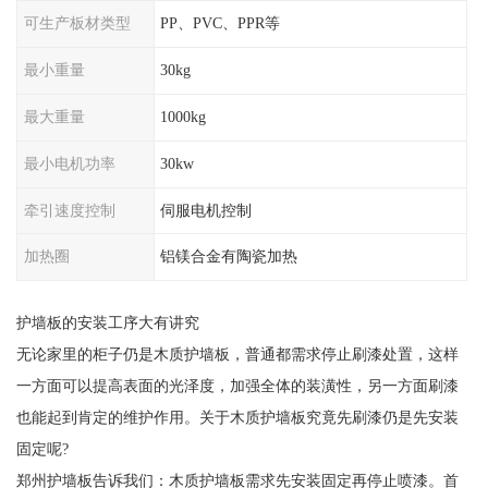
可生产板材类型
PP、PVC、PPR等
最小重量
30kg
最大重量
1000kg
最小电机功率
30kw
牵引速度控制
伺服电机控制
加热圈
铝镁合金有陶瓷加热
护墙板的安装工序大有讲究
无论家里的柜子仍是木质护墙板，普通都需求停止刷漆处置，这样
一方面可以提高表面的光泽度，加强全体的装潢性，另一方面刷漆
也能起到肯定的维护作用。关于木质护墙板究竟先刷漆仍是先安装
固定呢?
郑州护墙板告诉我们：木质护墙板需求先安装固定再停止喷漆。首