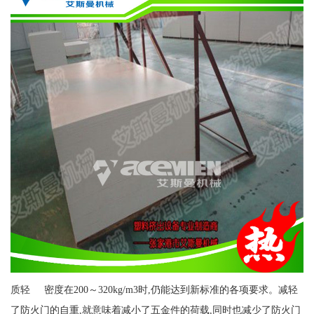
质轻 密度在200～320kg/m3时,仍能达到新标准的各项要求。减轻
了防火门的自重,就意味着减小了五金件的荷载,同时也减少了防火门