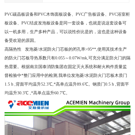
PVC碳晶板设备和PVC木饰面板设备、PVC广告板设备、PVC浴室柜
板设备、PVC结皮发泡板设备是同一套设备，也就是说这套设备可
以一机多用，生产多种产品，可以说性价比是的，这也是这种设备
备受欢迎的原因。
高隔热性 发泡菱/水泥防火门芯板的闭孔率>95**,使用其技术生产
的防火门芯板导热系数只有0.055～0.07W/mk,可充分满足防火门的隔
热需要。根据南京国泰消防集团在固定灭火系统和耐火构件质量监
督检验中*整门应用中的检测,我单位发泡菱/水泥防火门芯板木质门
1.5 h ,背面平均温升52.3℃,*高单点温升89.6℃。钢质门0.5 h ,背面平
均温升30.3℃ ,*高单点温升60.7℃。