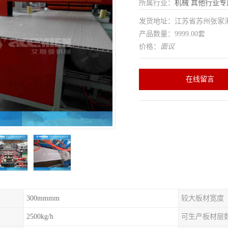
所属行业：
机械
其他行业专
发货地址：江苏省苏州张家
产品数量：9999.00套
价格：
面议
在线留言
300mmmm
较大板材宽度
2500kg/h
可生产板材层