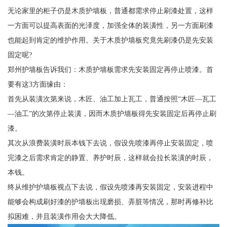
无论家里的柜子仍是木质护墙板，普通都需求停止刷漆处置，这样
一方面可以提高表面的光泽度，加强全体的装潢性，另一方面刷漆
也能起到肯定的维护作用。关于木质护墙板究竟先刷漆仍是先安装
固定呢?
郑州护墙板告诉我们：木质护墙板需求先安装固定再停止喷漆。首
要有这3方面缘由：
首先从装潢次第来说，木匠、油工加上瓦工，普通按照“木匠—瓦工
—油工”的次第停止装潢，因而木质护墙板得先安装固定后再停止刷
漆。
其次从浪费装潢时辰本钱下去说，假设先喷漆再停止安装固定，喷
完漆之后需求肯定的静置、养护时辰，这样就会拉长装潢的时辰，
本钱。
终从维护护墙板视点下去说，假设先喷漆再安装固定，安装进程中
能够会构成刷好漆的护墙板出现磨损、弄脏等情况，那时再修补比
拟困难，并且装潢作用会大大降低。