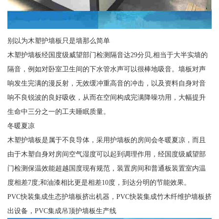
别以为木塑护墙板只是墙那么简单
木塑护墙板经国度级威望部门检测隔音达29分贝,相当于大半实墙的
隔音，例如对卧室卫生间的下水管水声可以很棒地吸音。墙板对声
响发生完满的漫反射，无效缓冲重高音的冲击，以及资料自身对音
响不良锐波的良好吸收，从而在空间构成完满降噪功用，大幅提升
生命中三分之一的工夫睡眠质量。
冬暖夏凉
木塑护墙板是属于不良导体，采用护墙板的房间会冬暖夏凉，而且
由于木塑自身对房间空气湿度可以起到调理作用，经国度级威望部
门检测保温效能超越国度现有规范，装置房间和普通板装置室内温
度相差7度;和油漆相比更是相差10度，到达分明的节能效果。
PVC快装集成生态护墙板挤出机器，PVC快装集成竹木纤维护墙板挤
出设备，PVC集成吊顶护墙板生产线