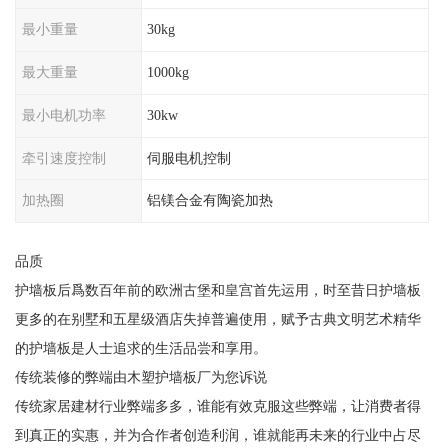
最小重量
30kg
最大重量
1000kg
最小电机功率
30kw
牵引速度控制
伺服电机控制
加热圈
铝镁合金有陶瓷加热
品质
护墙板后爲数百年前的欧洲古堡和皇宫首先运用，时至昔日护墙板
更多的在别墅和五星级酒店失掉普遍使用，赋予古典文明艺术精华
的护墙板是人士追求的生活品尝和享用。
传统装修的弊端由木塑护墙板厂为您诉说
传统家居建材行业弊端多多，谁能有效克服这些弊端，让消费者得
到真正的实惠，并为合作者创造利润，谁就能再未来的行业中占尽