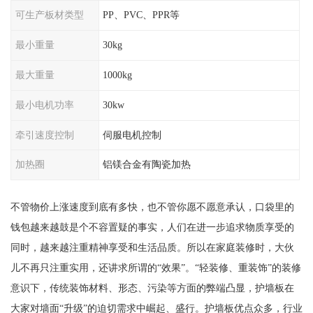
可生产板材类型
PP、PVC、PPR等
最小重量
30kg
最大重量
1000kg
最小电机功率
30kw
牵引速度控制
伺服电机控制
加热圈
铝镁合金有陶瓷加热
不管物价上涨速度到底有多快，也不管你愿不愿意承认，口袋里的
钱包越来越鼓是个不容置疑的事实，人们在进一步追求物质享受的
同时，越来越注重精神享受和生活品质。所以在家庭装修时，大伙
儿不再只注重实用，还讲求所谓的“效果”。“轻装修、重装饰”的装修
意识下，传统装饰材料、形态、污染等方面的弊端凸显，护墙板在
大家对墙面“升级”的迫切需求中崛起、盛行。护墙板优点众多，行业