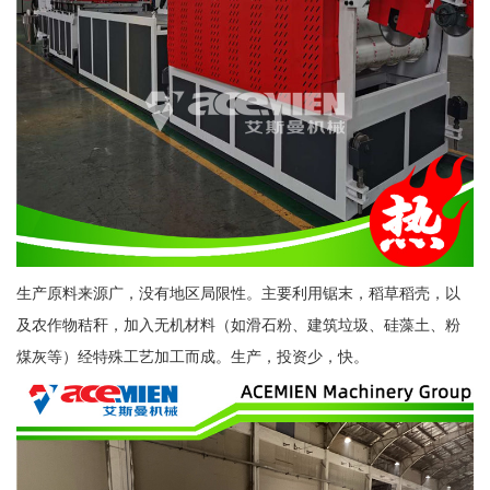
生产原料来源广，没有地区局限性。主要利用锯末，稻草稻壳，以
及农作物秸秆，加入无机材料（如滑石粉、建筑垃圾、硅藻土、粉
煤灰等）经特殊工艺加工而成。生产，投资少，快。