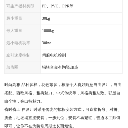
可生产板材类型
PP、PVC、PPR等
最小重量
30kg
最大重量
1000kg
最小电机功率
30kw
牵引速度控制
伺服电机控制
加热圈
铝镁合金有陶瓷加热
时尚高雅 品种多样，花色繁多，根据个人喜好随意自由设计，自由
搭配。西欧风格、雅典魅力、中式传统等，风格典雅别致。彰显自
由个性，突出特魅力。
省时省工 在设计时采用传统的扣板安装方式，可直接折弯、对拼、
折叠，毛坯墙直接安装，一步到位，安装不再繁琐，普通木工师傅
即可，让你不在为装修周期太长而烦恼。