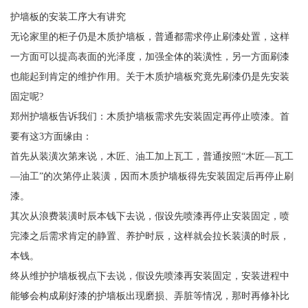
护墙板的安装工序大有讲究
无论家里的柜子仍是木质护墙板，普通都需求停止刷漆处置，这样
一方面可以提高表面的光泽度，加强全体的装潢性，另一方面刷漆
也能起到肯定的维护作用。关于木质护墙板究竟先刷漆仍是先安装
固定呢?
郑州护墙板告诉我们：木质护墙板需求先安装固定再停止喷漆。首
要有这3方面缘由：
首先从装潢次第来说，木匠、油工加上瓦工，普通按照“木匠—瓦工
—油工”的次第停止装潢，因而木质护墙板得先安装固定后再停止刷
漆。
其次从浪费装潢时辰本钱下去说，假设先喷漆再停止安装固定，喷
完漆之后需求肯定的静置、养护时辰，这样就会拉长装潢的时辰，
本钱。
终从维护护墙板视点下去说，假设先喷漆再安装固定，安装进程中
能够会构成刷好漆的护墙板出现磨损、弄脏等情况，那时再修补比