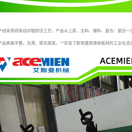
产线采用双驱动对辊挤压工艺，产品从上浆、主料、铺布、复合、复压一
产品表面平整，光滑，密实度高，**实现了新型建筑墙体板材的工业化流