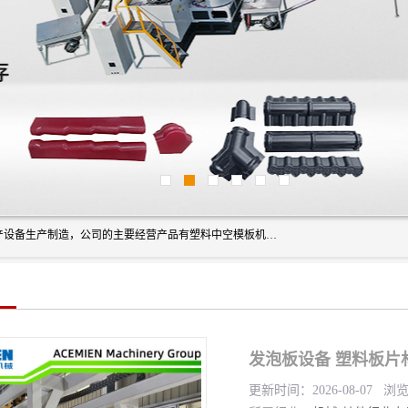
艾斯曼(张家港)技术工程设备有限公司是一家以新型建材生产设备生产制造，公司的主要经营产品有塑料中空模板机器、PET片材设备、可降解餐盒设备、树脂瓦设备、管材生产线、琉璃瓦设备等，艾斯曼机械在国内及国外享有较高盛誉拥有众多长期合作的老客户。
发泡板设备 塑料板片
更新时间：2026-08-07 浏