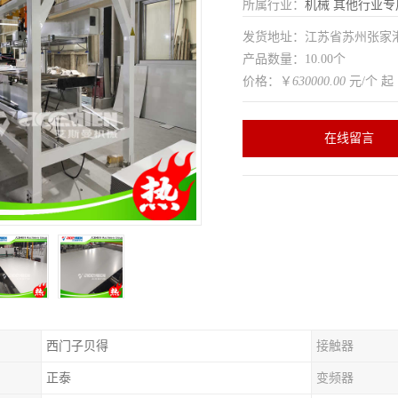
所属行业：
机械
其他行业专
发货地址：江苏省苏州张家
产品数量：10.00个
价格：￥
630000.00
元/个 起
在线留言
西门子贝得
接触器
正泰
变频器