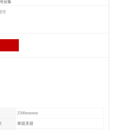
用设备
港市
2500mmmm
数
单层多层