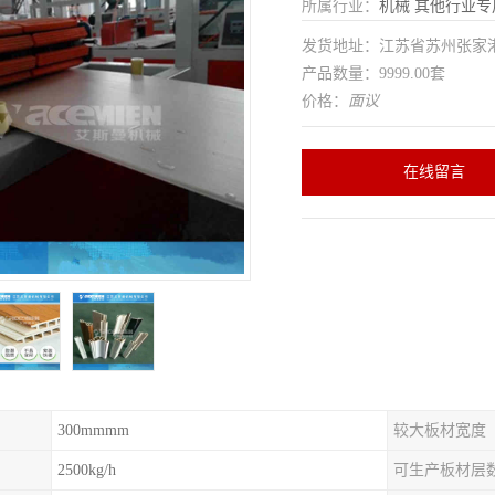
所属行业：
机械
其他行业专
发货地址：江苏省苏州张家
产品数量：9999.00套
价格：
面议
在线留言
300mmmm
较大板材宽度
2500kg/h
可生产板材层