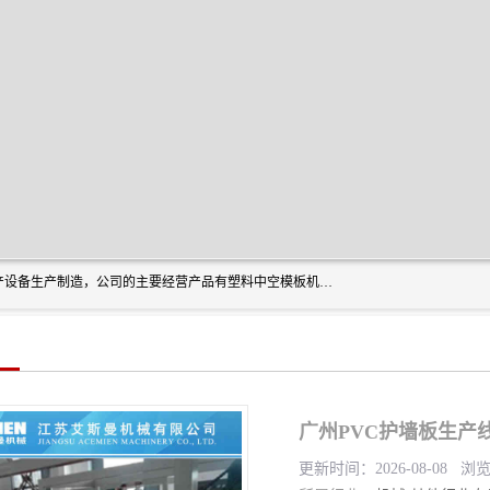
艾斯曼(张家港)技术工程设备有限公司是一家以新型建材生产设备生产制造，公司的主要经营产品有塑料中空模板机器、PET片材设备、可降解餐盒设备、树脂瓦设备、管材生产线、琉璃瓦设备等，艾斯曼机械在国内及国外享有较高盛誉拥有众多长期合作的老客户。
更新时间：2026-08-08 浏