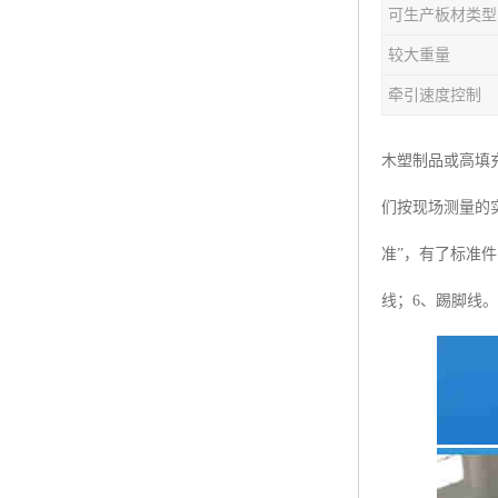
可生产板材类型
塑料板材生产线
较大重量
碳晶板生产线
牵引速度控制
长城板设备
木塑制品或高填
PET片材设备
们按现场测量的
树脂瓦设备
准”，有了标准
琉璃瓦设备
线；6、踢脚线。
塑料中空模板机器
管材生产线