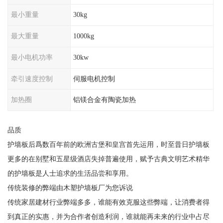
最小重量
30kg
最大重量
1000kg
最小电机功率
30kw
牵引速度控制
伺服电机控制
加热圈
铝镁合金有陶瓷加热
品质
护墙板后爲数百年前的欧洲古堡和皇宫首先运用，时至昔日护墙板
更多的在别墅和五星级酒店失掉普遍使用，赋予古典文明艺术精华
的护墙板是人士追求的生活品尝和享用。
传统装修的弊端由木塑护墙板厂为您诉说
传统家居建材行业弊端多多，谁能有效克服这些弊端，让消费者得
到真正的实惠，并为合作者创造利润，谁就能再未来的行业中占尽