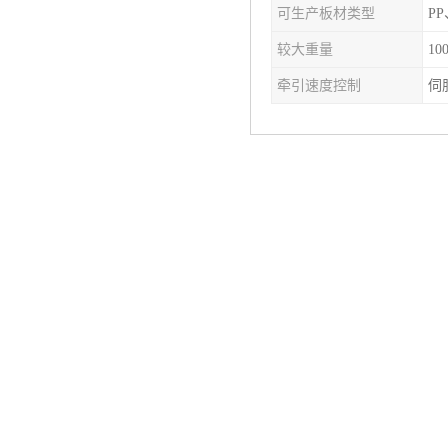
可生产板材类型
PP
塑料板材生产线
较大重量
10
碳晶板生产线
牵引速度控制
伺
长城板设备
PET片材设备
树脂瓦设备
琉璃瓦设备
塑料中空模板机器
管材生产线