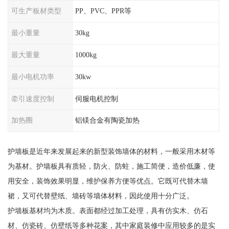
可生产板材类型
PP、PVC、PPR等
最小重量
30kg
最大重量
1000kg
最小电机功率
30kw
牵引速度控制
伺服电机控制
加热圈
铝镁合金有陶瓷加热
护墙板是近年来发展起来的新型装饰墙体的材料，一般采用木材等
为基材。护墙板具有质轻，防火、防蛀，施工简便，造价低廉，使
用安全，装饰效果明显，维护保养方便等优点。它既可代替木墙
裙，又可代替壁纸、墙砖等墙体材料，因此使用十分广泛。
护墙板基材均为木质。表面都经过加工处理，具有仿实木、仿石
材、仿瓷砖、仿壁纸等多种花案，其中家庭装修中应用较多的是实