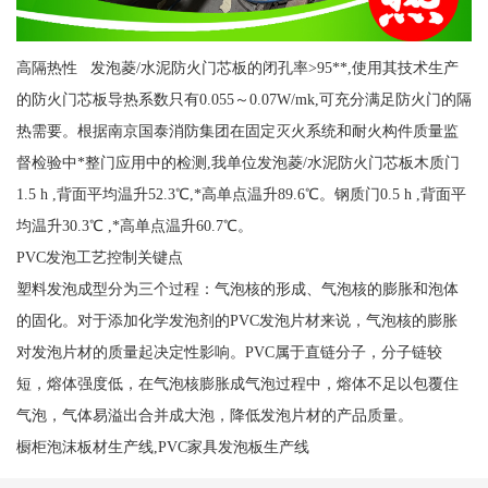
高隔热性 发泡菱/水泥防火门芯板的闭孔率>95**,使用其技术生产
的防火门芯板导热系数只有0.055～0.07W/mk,可充分满足防火门的隔
热需要。根据南京国泰消防集团在固定灭火系统和耐火构件质量监
督检验中*整门应用中的检测,我单位发泡菱/水泥防火门芯板木质门
1.5 h ,背面平均温升52.3℃,*高单点温升89.6℃。钢质门0.5 h ,背面平
均温升30.3℃ ,*高单点温升60.7℃。
PVC发泡工艺控制关键点
塑料发泡成型分为三个过程：气泡核的形成、气泡核的膨胀和泡体
的固化。对于添加化学发泡剂的PVC发泡片材来说，气泡核的膨胀
对发泡片材的质量起决定性影响。PVC属于直链分子，分子链较
短，熔体强度低，在气泡核膨胀成气泡过程中，熔体不足以包覆住
气泡，气体易溢出合并成大泡，降低发泡片材的产品质量。
橱柜泡沫板材生产线,PVC家具发泡板生产线