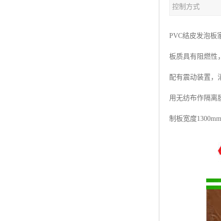
控制方式
塑料板材生产线
碳晶板生产线
PVC结皮发泡
长城板设备
板质具有阻燃性
PET片材设备
配有震动装置，
树脂瓦设备
用无纺布作隔离膜
制板宽度1300
琉璃瓦设备
塑料中空模板机器
管材生产线