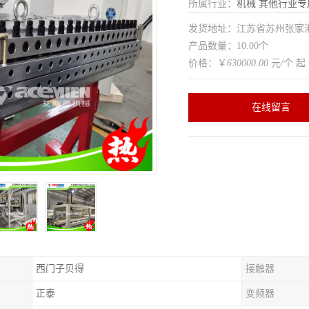
所属行业：
机械
其他行业专
发货地址：江苏省苏州张家
产品数量：10.00个
价格：￥
630000.00
元/个 起
在线留言
西门子贝得
接触器
正泰
变频器