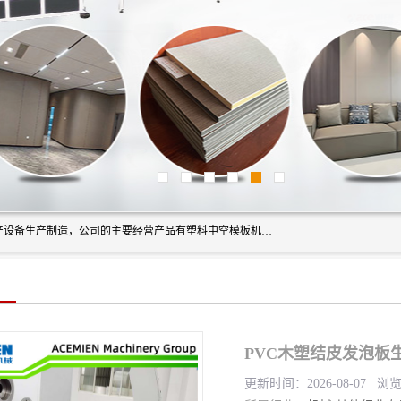
艾斯曼(张家港)技术工程设备有限公司是一家以新型建材生产设备生产制造，公司的主要经营产品有塑料中空模板机器、PET片材设备、可降解餐盒设备、树脂瓦设备、管材生产线、琉璃瓦设备等，艾斯曼机械在国内及国外享有较高盛誉拥有众多长期合作的老客户。
PVC木塑结皮发泡板
更新时间：2026-08-07 浏