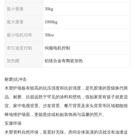
最小重量
30kg
最大重量
1000kg
最小电机功率
30kw
牵引速度控制
伺服电机控制
加热圈
铝镁合金有陶瓷加热
耐磨|抗冲击
木塑护墙板有较高的抗压强度和抗折强度，是乳胶漆的晋级换代商
品。耐磨、抗损远胜于罕见的涂料和壁纸，假如家里有孩子就更适
宜。家中电视背景、沙发背景、餐厅背景及床头背景等区域都能很
棒地维护墙面，更能悬挂或粘贴装饰画与温馨的照片。
安康环保
木塑资料自然环保，装置好无味。房间全体装潢的话就没有油漆这