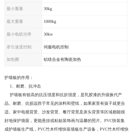
最小重量
30kg
最大重量
1000kg
最小电机功率
30kw
牵引速度控制
伺服电机控制
加热圈
铝镁合金有陶瓷加热
护墙板的作用：
1、耐磨、抗冲击
护墙板有较高的抗压强度和抗折强度，是乳胶漆的升级换代产
品。耐磨、抗损远胜于常见的涂料和壁纸，如果家里有孩子就更合
适。家中电视背景、沙发背景、餐厅背景及床头背景等区域都能很
好地保护墙面，更能悬挂或粘贴装饰画与温馨的照片。PVC快装集
成护墙板生产线，PVC竹木纤维快装墙板生产设备，PVC竹木纤维快