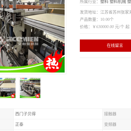
所属行业：
塑料
塑料机械
发货地址：江苏省苏州张家
产品数量：10.00个
价格：￥
630000.00
元/个 起
在线留言
西门子贝得
接触器
正泰
变频器