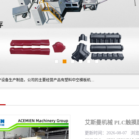
艾斯曼(张家港)技术工程设备有限公司是一家以新型建材生产设备生产制造，公司的主要经营产品有塑料中空模板机器、PET片材设备、可降解餐盒设备、树脂瓦设备、管材生产线、琉璃瓦设备等，艾斯曼机械在国内及国外享有较高盛誉拥有众多长期合作的老客户。
艾斯曼机械 PLC触摸
更新时间：2026-08-07 浏