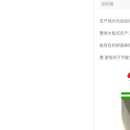
齿轮箱
塑料板材生产线
碳晶板生产线
生产线分为自动
长城板设备
整体大板式生产
PET片材设备
板存在的拼装麻
树脂瓦设备
费,更有利于节能
琉璃瓦设备
塑料中空模板机器
管材生产线