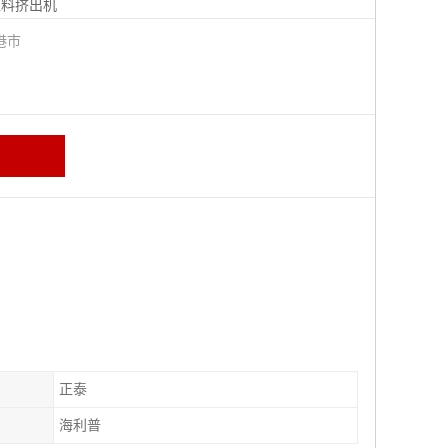
塑料挤出机
港市
正泰
海利普