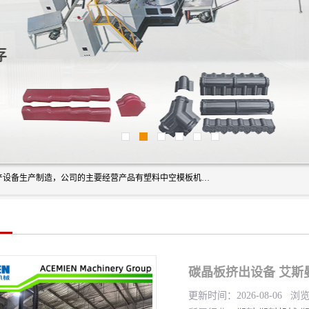
艾斯曼(张家港)技术工程设备有限公司是一家以新型建材生产设备生产制造，公司的主要经营产品有塑料中空模板机器、PET片材设备、可降解餐盒设备、树脂瓦设备、管材生产线、琉璃瓦设备等，艾斯曼机械在国内及国外享有较高盛誉拥有众多长期合作的老客户。
碳晶板挤出设备 艾斯
更新时间：2026-08-06 浏