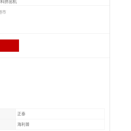
塑料挤出机
港市
正泰
海利普