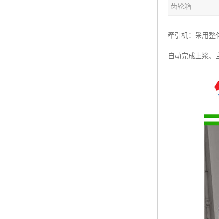
齿轮箱
塑料板材生产线
碳晶板生产线
牵引机：采用整
长城板设备
自动完成上浆、
PET片材设备
树脂瓦设备
琉璃瓦设备
塑料中空模板机器
管材生产线