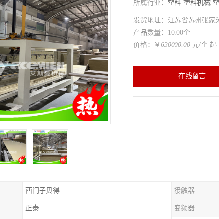
所属行业：
塑料
塑料机械
发货地址：江苏省苏州张家
产品数量：10.00个
价格：￥
630000.00
元/个 起
在线留言
西门子贝得
接触器
正泰
变频器