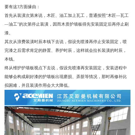
要有这3方面缘由：
首先从装潢次第来说，木匠、油工加上瓦工，普通按照“木匠—瓦工
—油工”的次第停止装潢，因而木质护墙板得先安装固定后再停止刷
漆。
其次从浪费装潢时辰本钱下去说，假设先喷漆再停止安装固定，喷
完漆之后需求肯定的静置、养护时辰，这样就会拉长装潢的时辰，
本钱。
终从维护护墙板视点下去说，假设先喷漆再安装固定，安装进程中
能够会构成刷好漆的护墙板出现磨损、弄脏等情况，那时再修补比
拟困难，并且装潢作用会大大降低。