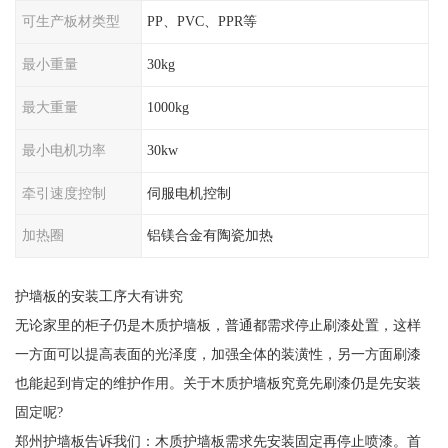
可生产板材类型
PP、PVC、PPR等
最小重量
30kg
最大重量
1000kg
最小电机功率
30kw
牵引速度控制
伺服电机控制
加热圈
铝镁合金有陶瓷加热
护墙板的安装工序大有讲究
无论家里的柜子仍是木质护墙板，普通都需求停止刷漆处置，这样
一方面可以提高表面的光泽度，加强全体的装潢性，另一方面刷漆
也能起到肯定的维护作用。关于木质护墙板究竟先刷漆仍是先安装
固定呢?
郑州护墙板告诉我们：木质护墙板需求先安装固定再停止喷漆。首