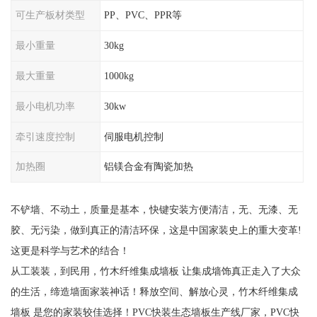
可生产板材类型
PP、PVC、PPR等
最小重量
30kg
最大重量
1000kg
最小电机功率
30kw
牵引速度控制
伺服电机控制
加热圈
铝镁合金有陶瓷加热
不铲墙、不动土，质量是基本，快键安装方便清洁，无、无漆、无
胶、无污染，做到真正的清洁环保，这是中国家装史上的重大变革!
这更是科学与艺术的结合！
从工装装，到民用，竹木纤维集成墙板 让集成墙饰真正走入了大众
的生活，缔造墙面家装神话！释放空间、解放心灵，竹木纤维集成
墙板 是您的家装较佳选择！PVC快装生态墙板生产线厂家，PVC快