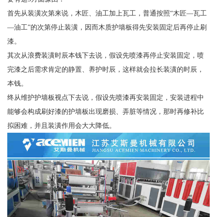
首先从装潢次第来说，木匠、油工加上瓦工，普通按照“木匠—瓦工
—油工”的次第停止装潢，因而木质护墙板得先安装固定后再停止刷
漆。
其次从浪费装潢时辰本钱下去说，假设先喷漆再停止安装固定，喷
完漆之后需求肯定的静置、养护时辰，这样就会拉长装潢的时辰，
本钱。
终从维护护墙板视点下去说，假设先喷漆再安装固定，安装进程中
能够会构成刷好漆的护墙板出现磨损、弄脏等情况，那时再修补比
拟困难，并且装潢作用会大大降低。