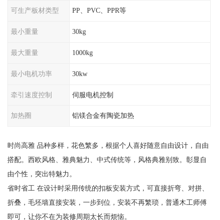
可生产板材类型
PP、PVC、PPR等
最小重量
30kg
最大重量
1000kg
最小电机功率
30kw
牵引速度控制
伺服电机控制
加热圈
铝镁合金有陶瓷加热
时尚高雅 品种多样，花色繁多，根据个人喜好随意自由设计，自由
搭配。西欧风格、雅典魅力、中式传统等，风格典雅别致。彰显自
由个性，突出特魅力。
省时省工 在设计时采用传统的扣板安装方式，可直接折弯、对拼、
折叠，毛坯墙直接安装，一步到位，安装不再繁琐，普通木工师傅
即可，让你不在为装修周期太长而烦恼。