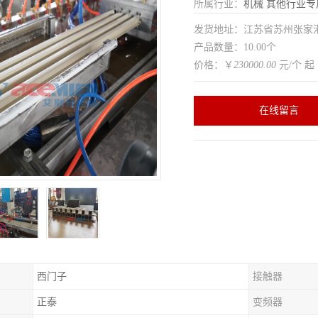
所属行业：
机械
其他行业专
发货地址：江苏省苏州张家
产品数量：10.00个
价格：￥
230000.00
元/个 起
在线留言
西门子
接触器
正泰
变频器