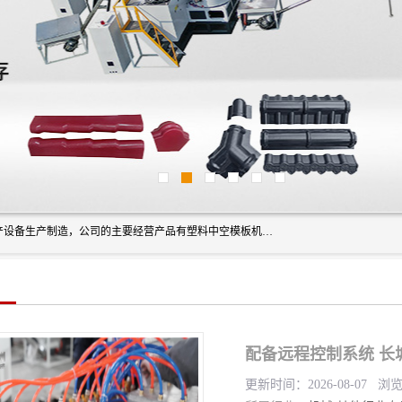
艾斯曼(张家港)技术工程设备有限公司是一家以新型建材生产设备生产制造，公司的主要经营产品有塑料中空模板机器、PET片材设备、可降解餐盒设备、树脂瓦设备、管材生产线、琉璃瓦设备等，艾斯曼机械在国内及国外享有较高盛誉拥有众多长期合作的老客户。
配备远程控制系统 长
更新时间：2026-08-07 浏