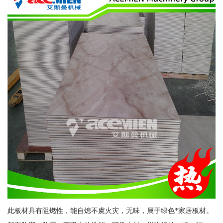
此板材具有阻燃性，能自熄不虞火灾，无味，属于绿色*家居板材。