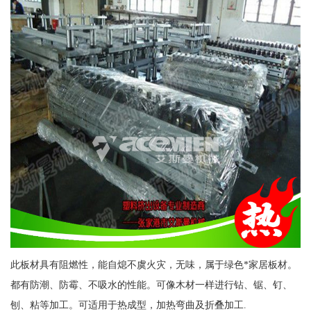
此板材具有阻燃性，能自熄不虞火灾，无味，属于绿色*家居板材。
都有防潮、防霉、不吸水的性能。可像木材一样进行钻、锯、钉、
刨、粘等加工。可适用于热成型，加热弯曲及折叠加工.