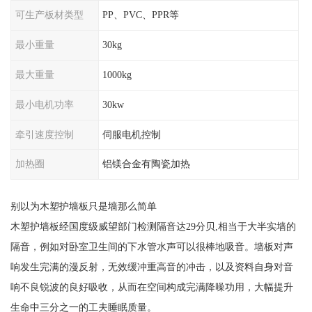
可生产板材类型
PP、PVC、PPR等
最小重量
30kg
最大重量
1000kg
最小电机功率
30kw
牵引速度控制
伺服电机控制
加热圈
铝镁合金有陶瓷加热
别以为木塑护墙板只是墙那么简单
木塑护墙板经国度级威望部门检测隔音达29分贝,相当于大半实墙的
隔音，例如对卧室卫生间的下水管水声可以很棒地吸音。墙板对声
响发生完满的漫反射，无效缓冲重高音的冲击，以及资料自身对音
响不良锐波的良好吸收，从而在空间构成完满降噪功用，大幅提升
生命中三分之一的工夫睡眠质量。