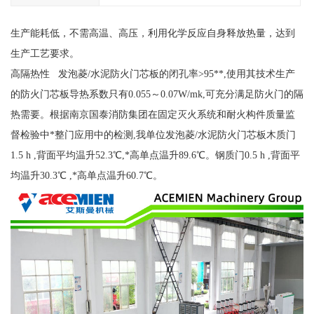
生产能耗低，不需高温、高压，利用化学反应自身释放热量，达到
生产工艺要求。
高隔热性 发泡菱/水泥防火门芯板的闭孔率>95**,使用其技术生产
的防火门芯板导热系数只有0.055～0.07W/mk,可充分满足防火门的隔
热需要。根据南京国泰消防集团在固定灭火系统和耐火构件质量监
督检验中*整门应用中的检测,我单位发泡菱/水泥防火门芯板木质门
1.5 h ,背面平均温升52.3℃,*高单点温升89.6℃。钢质门0.5 h ,背面平
均温升30.3℃ ,*高单点温升60.7℃。