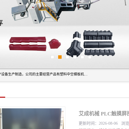
艾斯曼(张家港)技术工程设备有限公司是一家以新型建材生产设备生产制造，公司的主要经营产品有塑料中空模板机器、PET片材设备、可降解餐盒设备、树脂瓦设备、管材生产线、琉璃瓦设备等，艾斯曼机械在国内及国外享有较高盛誉拥有众多长期合作的老客户。
艾成机械 PLC触摸
更新时间：2026-08-06 浏