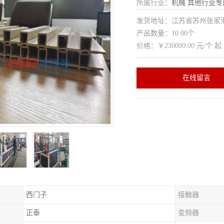
所属行业：
机械
其他行业专
发货地址：江苏省苏州张家
产品数量：10.00个
价格：￥
230000.00
元/个 起
在线留言
西门子
接触器
正泰
变频器