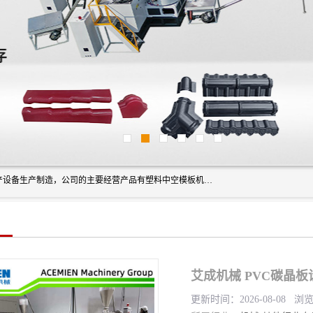
艾斯曼(张家港)技术工程设备有限公司是一家以新型建材生产设备生产制造，公司的主要经营产品有塑料中空模板机器、PET片材设备、可降解餐盒设备、树脂瓦设备、管材生产线、琉璃瓦设备等，艾斯曼机械在国内及国外享有较高盛誉拥有众多长期合作的老客户。
艾成机械 PVC碳晶
更新时间：2026-08-08 浏