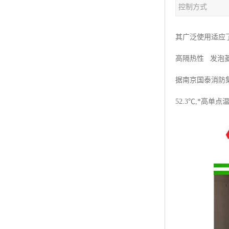
控制方式
塑料板材生产线
碳晶板生产线
其广泛使用适应
长城板设备
高隔热性 发泡菱
PET片材设备
据南京国泰消防集
树脂瓦设备
52.3℃,*高单点
琉璃瓦设备
塑料中空模板机器
管材生产线