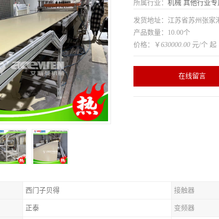
所属行业：
机械
其他行业专
发货地址：江苏省苏州张家
产品数量：10.00个
价格：￥
630000.00
元/个 起
在线留言
西门子贝得
接触器
正泰
变频器