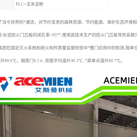
PLC+玉米淀粉
了当今世界的*潮流，对节约宝贵的森林资源、节约能源、保护生态环境
/水泥防火门芯板的闭孔率>95**,使用其技术生产的防火门芯板导热系数只有0
团在固定灭火系统和耐火构件质量监督检验中*整门应用中的检测,我单位发泡
温升89.6℃。钢质门0.5 h ,背面平均温升30.3℃ ,*高单点温升60.7℃。