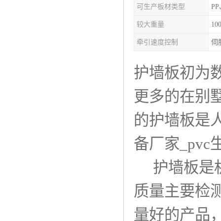
可生产板材类型
PP
塑料板材生产线
较大重量
10
碳晶板生产线
牵引速度控制
伺
长城板设备
护墙板初为
PET片材设备
更多的在别
树脂瓦设备
的护墙板是人
琉璃瓦设备
备厂家_pv
塑料中空模板机器
护墙板是机
管材生产线
质量主要检
量好的产品