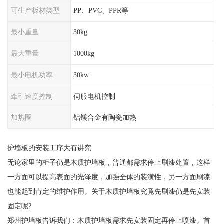
可生产板材类型
PP、PVC、PPR等
最小重量
30kg
最大重量
1000kg
最小电机功率
30kw
牵引速度控制
伺服电机控制
加热圈
铝镁合金有陶瓷加热
护墙板的安装工序大有讲究
无论家里的柜子仍是木质护墙板，普通都需求停止刷漆处置，这样
一方面可以提高表面的光泽度，加强全体的装潢性，另一方面刷漆
也能起到肯定的维护作用。关于木质护墙板究竟先刷漆仍是先安装
固定呢?
郑州护墙板告诉我们：木质护墙板需求先安装固定再停止喷漆。首