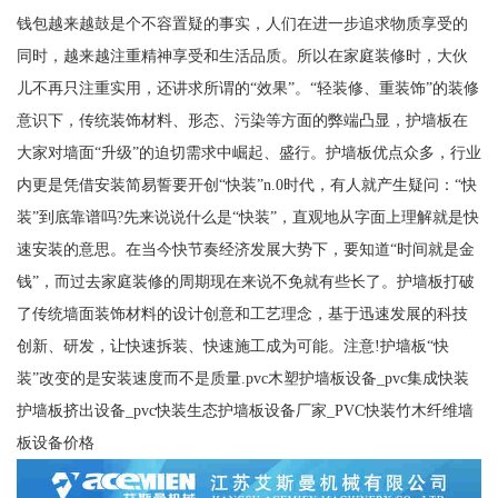
钱包越来越鼓是个不容置疑的事实，人们在进一步追求物质享受的
同时，越来越注重精神享受和生活品质。所以在家庭装修时，大伙
儿不再只注重实用，还讲求所谓的“效果”。“轻装修、重装饰”的装修
意识下，传统装饰材料、形态、污染等方面的弊端凸显，护墙板在
大家对墙面“升级”的迫切需求中崛起、盛行。护墙板优点众多，行业
内更是凭借安装简易誓要开创“快装”n.0时代，有人就产生疑问：“快
装”到底靠谱吗?先来说说什么是“快装”，直观地从字面上理解就是快
速安装的意思。在当今快节奏经济发展大势下，要知道“时间就是金
钱”，而过去家庭装修的周期现在来说不免就有些长了。护墙板打破
了传统墙面装饰材料的设计创意和工艺理念，基于迅速发展的科技
创新、研发，让快速拆装、快速施工成为可能。注意!护墙板“快
装”改变的是安装速度而不是质量.pvc木塑护墙板设备_pvc集成快装
护墙板挤出设备_pvc快装生态护墙板设备厂家_PVC快装竹木纤维墙
板设备价格