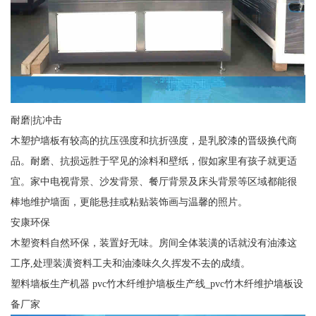
耐磨|抗冲击
木塑护墙板有较高的抗压强度和抗折强度，是乳胶漆的晋级换代商
品。耐磨、抗损远胜于罕见的涂料和壁纸，假如家里有孩子就更适
宜。家中电视背景、沙发背景、餐厅背景及床头背景等区域都能很
棒地维护墙面，更能悬挂或粘贴装饰画与温馨的照片。
安康环保
木塑资料自然环保，装置好无味。房间全体装潢的话就没有油漆这
工序,处理装潢资料工夫和油漆味久久挥发不去的成绩。
塑料墙板生产机器 pvc竹木纤维护墙板生产线_pvc竹木纤维护墙板设
备厂家