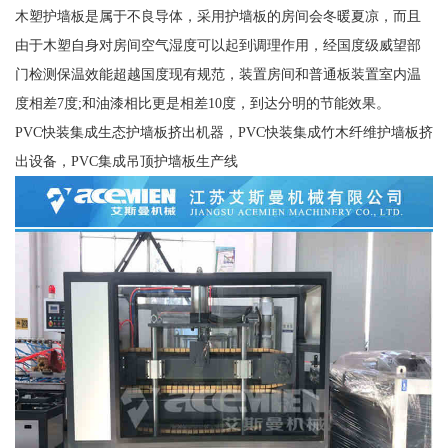
木塑护墙板是属于不良导体，采用护墙板的房间会冬暖夏凉，而且
由于木塑自身对房间空气湿度可以起到调理作用，经国度级威望部
门检测保温效能超越国度现有规范，装置房间和普通板装置室内温
度相差7度;和油漆相比更是相差10度，到达分明的节能效果。
PVC快装集成生态护墙板挤出机器，PVC快装集成竹木纤维护墙板挤
出设备，PVC集成吊顶护墙板生产线