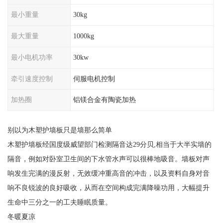
最小重量
30kg
最大重量
1000kg
最小电机功率
30kw
牵引速度控制
伺服电机控制
加热圈
铝镁合金有陶瓷加热
别以为木塑护墙板只是墙那么简单
木塑护墙板经国度级威望部门检测隔音达29分贝,相当于大半实墙的
隔音，例如对卧室卫生间的下水管水声可以很棒地吸音。墙板对声
响发生完满的漫反射，无效缓冲重高音的冲击，以及资料自身对音
响不良锐波的良好吸收，从而在空间构成完满降噪功用，大幅提升
生命中三分之一的工夫睡眠质量。
冬暖夏凉