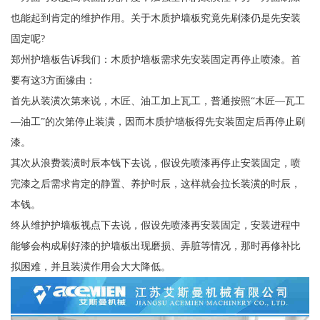
也能起到肯定的维护作用。关于木质护墙板究竟先刷漆仍是先安装
固定呢?
郑州护墙板告诉我们：木质护墙板需求先安装固定再停止喷漆。首
要有这3方面缘由：
首先从装潢次第来说，木匠、油工加上瓦工，普通按照“木匠—瓦工
—油工”的次第停止装潢，因而木质护墙板得先安装固定后再停止刷
漆。
其次从浪费装潢时辰本钱下去说，假设先喷漆再停止安装固定，喷
完漆之后需求肯定的静置、养护时辰，这样就会拉长装潢的时辰，
本钱。
终从维护护墙板视点下去说，假设先喷漆再安装固定，安装进程中
能够会构成刷好漆的护墙板出现磨损、弄脏等情况，那时再修补比
拟困难，并且装潢作用会大大降低。