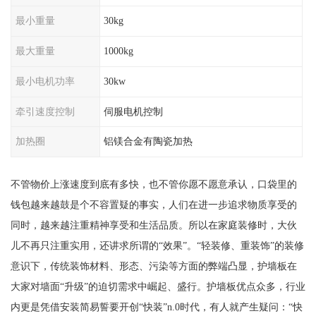
最小重量
30kg
最大重量
1000kg
最小电机功率
30kw
牵引速度控制
伺服电机控制
加热圈
铝镁合金有陶瓷加热
不管物价上涨速度到底有多快，也不管你愿不愿意承认，口袋里的
钱包越来越鼓是个不容置疑的事实，人们在进一步追求物质享受的
同时，越来越注重精神享受和生活品质。所以在家庭装修时，大伙
儿不再只注重实用，还讲求所谓的“效果”。“轻装修、重装饰”的装修
意识下，传统装饰材料、形态、污染等方面的弊端凸显，护墙板在
大家对墙面“升级”的迫切需求中崛起、盛行。护墙板优点众多，行业
内更是凭借安装简易誓要开创“快装”n.0时代，有人就产生疑问：“快