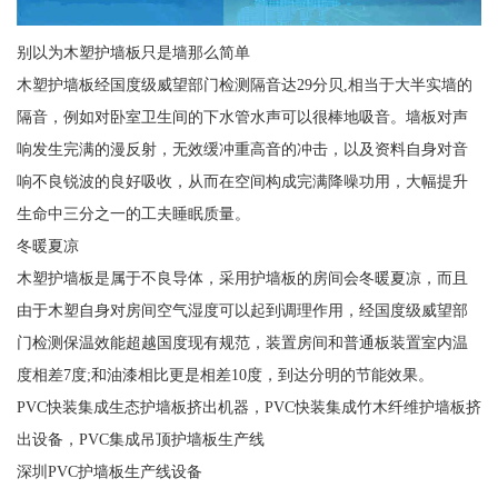
别以为木塑护墙板只是墙那么简单
木塑护墙板经国度级威望部门检测隔音达29分贝,相当于大半实墙的
隔音，例如对卧室卫生间的下水管水声可以很棒地吸音。墙板对声
响发生完满的漫反射，无效缓冲重高音的冲击，以及资料自身对音
响不良锐波的良好吸收，从而在空间构成完满降噪功用，大幅提升
生命中三分之一的工夫睡眠质量。
冬暖夏凉
木塑护墙板是属于不良导体，采用护墙板的房间会冬暖夏凉，而且
由于木塑自身对房间空气湿度可以起到调理作用，经国度级威望部
门检测保温效能超越国度现有规范，装置房间和普通板装置室内温
度相差7度;和油漆相比更是相差10度，到达分明的节能效果。
PVC快装集成生态护墙板挤出机器，PVC快装集成竹木纤维护墙板挤
出设备，PVC集成吊顶护墙板生产线
深圳PVC护墙板生产线设备