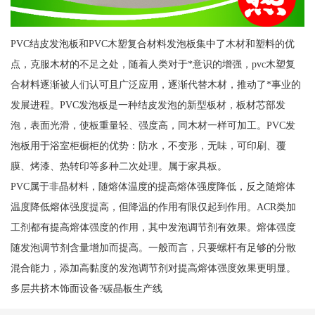
PVC结皮发泡板和PVC木塑复合材料发泡板集中了木材和塑料的优
点，克服木材的不足之处，随着人类对于*意识的增强，pvc木塑复
合材料逐渐被人们认可且广泛应用，逐渐代替木材，推动了*事业的
发展进程。PVC发泡板是一种结皮发泡的新型板材，板材芯部发
泡，表面光滑，使板重量轻、强度高，同木材一样可加工。PVC发
泡板用于浴室柜橱柜的优势：防水，不变形，无味，可印刷、覆
膜、烤漆、热转印等多种二次处理。属于家具板。
PVC属于非晶材料，随熔体温度的提高熔体强度降低，反之随熔体
温度降低熔体强度提高，但降温的作用有限仅起到作用。ACR类加
工剂都有提高熔体强度的作用，其中发泡调节剂有效果。熔体强度
随发泡调节剂含量增加而提高。一般而言，只要螺杆有足够的分散
混合能力，添加高黏度的发泡调节剂对提高熔体强度效果更明显。
多层共挤木饰面设备?碳晶板生产线