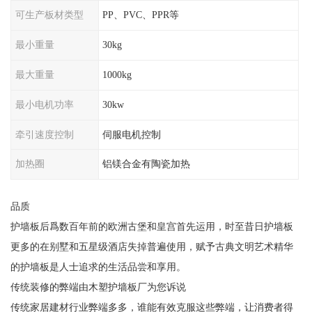
可生产板材类型
PP、PVC、PPR等
最小重量
30kg
最大重量
1000kg
最小电机功率
30kw
牵引速度控制
伺服电机控制
加热圈
铝镁合金有陶瓷加热
品质
护墙板后爲数百年前的欧洲古堡和皇宫首先运用，时至昔日护墙板
更多的在别墅和五星级酒店失掉普遍使用，赋予古典文明艺术精华
的护墙板是人士追求的生活品尝和享用。
传统装修的弊端由木塑护墙板厂为您诉说
传统家居建材行业弊端多多，谁能有效克服这些弊端，让消费者得