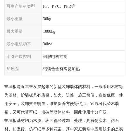
可生产板材类型
PP、PVC、PPR等
最小重量
30kg
最大重量
1000kg
最小电机功率
30kw
牵引速度控制
伺服电机控制
加热圈
铝镁合金有陶瓷加热
护墙板是近年来发展起来的新型装饰墙体的材料，一般采用木材等
为基材。护墙板具有质轻，防火、防蛀，施工简便，造价低廉，使
用安全，装饰效果明显，维护保养方便等优点。它既可代替木墙
裙，又可代替壁纸、墙砖等墙体材料，因此使用十分广泛。
护墙板基材均为木质。表面都经过加工处理，具有仿实木、仿石
材、仿瓷砖、仿壁纸等多种花案，其中家庭装修中应用较多的是实