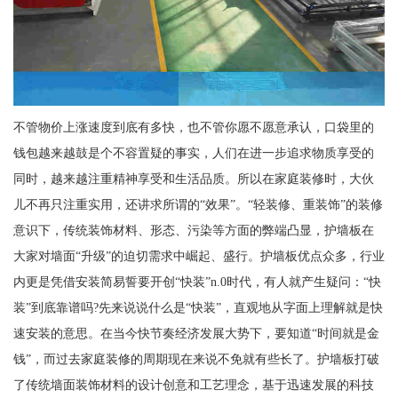
不管物价上涨速度到底有多快，也不管你愿不愿意承认，口袋里的
钱包越来越鼓是个不容置疑的事实，人们在进一步追求物质享受的
同时，越来越注重精神享受和生活品质。所以在家庭装修时，大伙
儿不再只注重实用，还讲求所谓的“效果”。“轻装修、重装饰”的装修
意识下，传统装饰材料、形态、污染等方面的弊端凸显，护墙板在
大家对墙面“升级”的迫切需求中崛起、盛行。护墙板优点众多，行业
内更是凭借安装简易誓要开创“快装”n.0时代，有人就产生疑问：“快
装”到底靠谱吗?先来说说什么是“快装”，直观地从字面上理解就是快
速安装的意思。在当今快节奏经济发展大势下，要知道“时间就是金
钱”，而过去家庭装修的周期现在来说不免就有些长了。护墙板打破
了传统墙面装饰材料的设计创意和工艺理念，基于迅速发展的科技